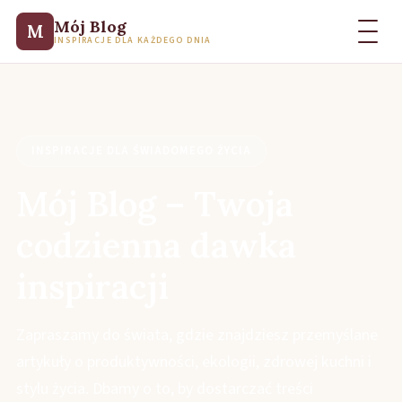
Mój Blog
M
INSPIRACJE DLA KAŻDEGO DNIA
INSPIRACJE DLA ŚWIADOMEGO ŻYCIA
Mój Blog – Twoja
codzienna dawka
inspiracji
Zapraszamy do świata, gdzie znajdziesz przemyślane
artykuły o produktywności, ekologii, zdrowej kuchni i
stylu życia. Dbamy o to, by dostarczać treści