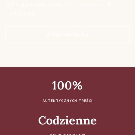
wspierające Twój rozwój i dobre samopoczucie
każdego dnia.
Odkryj nasze artykuły
100%
AUTENTYCZNYCH TREŚCI
Codzienne