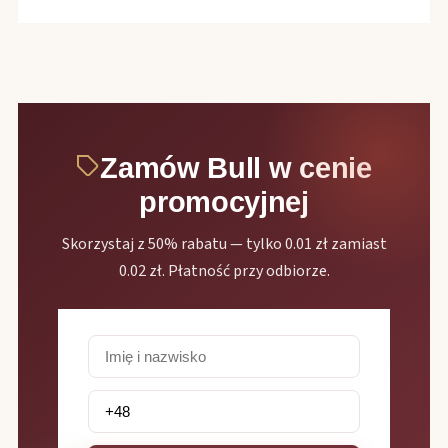
Zamów Bull w cenie
promocyjnej
Skorzystaj z 50% rabatu — tylko 0.01 zł zamiast
0.02 zł. Płatność przy odbiorze.