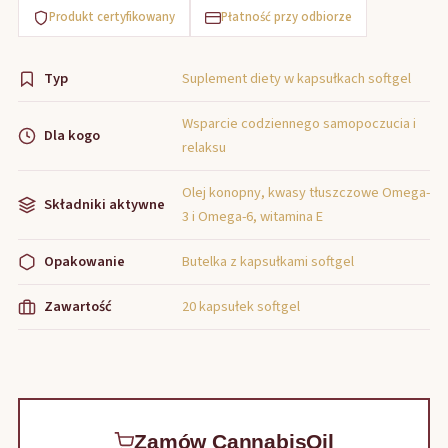
Produkt certyfikowany
Płatność przy odbiorze
Typ
Suplement diety w kapsułkach softgel
Wsparcie codziennego samopoczucia i
Dla kogo
relaksu
Olej konopny, kwasy tłuszczowe Omega-
Składniki aktywne
3 i Omega-6, witamina E
Opakowanie
Butelka z kapsułkami softgel
Zawartość
20 kapsułek softgel
Zamów CannabisOil