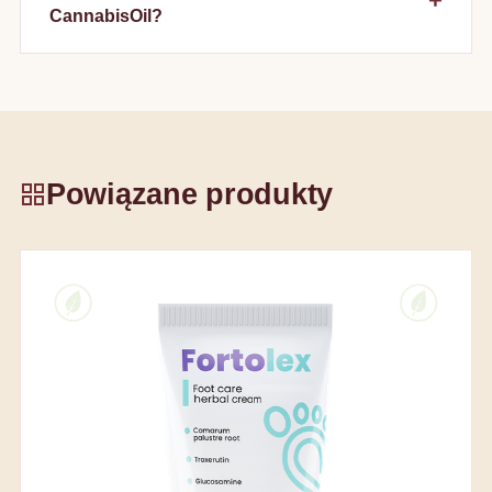
CannabisOil?
Powiązane produkty