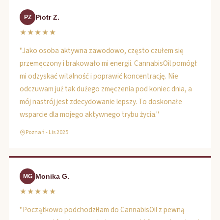
Piotr Z.
PZ
★★★★★
"Jako osoba aktywna zawodowo, często czułem się
przemęczony i brakowało mi energii. CannabisOil pomógł
mi odzyskać witalność i poprawić koncentrację. Nie
odczuwam już tak dużego zmęczenia pod koniec dnia, a
mój nastrój jest zdecydowanie lepszy. To doskonałe
wsparcie dla mojego aktywnego trybu życia."
Poznań - Lis 2025
Monika G.
MG
★★★★★
"Początkowo podchodziłam do CannabisOil z pewną