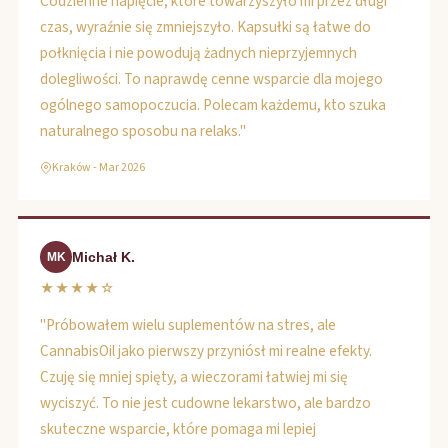
Codzienne napięcie, które towarzyszyło mi przez długi
czas, wyraźnie się zmniejszyło. Kapsułki są łatwe do
połknięcia i nie powodują żadnych nieprzyjemnych
dolegliwości. To naprawdę cenne wsparcie dla mojego
ogólnego samopoczucia. Polecam każdemu, kto szuka
naturalnego sposobu na relaks."
Kraków - Mar 2026
Michał K.
MK
★★★★☆
"Próbowałem wielu suplementów na stres, ale
CannabisOil jako pierwszy przyniósł mi realne efekty.
Czuję się mniej spięty, a wieczorami łatwiej mi się
wyciszyć. To nie jest cudowne lekarstwo, ale bardzo
skuteczne wsparcie, które pomaga mi lepiej