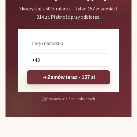
Skorzystaj z 50% rabatu — tylko 157 zł zamiast
314 zł. Płatność przy odbiorze.
Zamów teraz - 157 zł
Dostawa w 3-5 dni roboczych