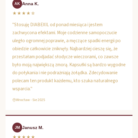
Anna K.
AK
★★★★☆
"Stosuję DIABEXIL od ponad miesiąca i jestem
zachwycona efektami. Moje codzienne samopoczucie
uległo ogromnej poprawie, a męczące spadki energii po
obiedzie całkowicie zniknęły. Najbardziej cieszę się, że
przestałam podjadać słodycze wieczorami, co zawsze
było moją największą zmorą. Kapsułki są bardzo wygodne
do połykania i nie podrażniają żołądka. Zdecydowanie
polecam ten produkt każdemu, kto szuka naturalnego
wsparcia."
Wrocław - Sie 2025
Janusz M.
JM
★★★★★