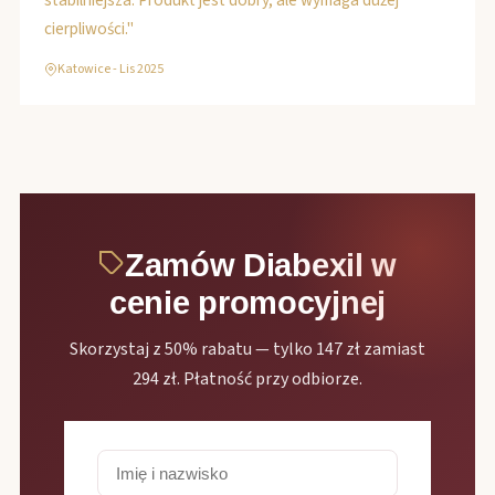
stabilniejsza. Produkt jest dobry, ale wymaga dużej
cierpliwości."
Katowice - Lis 2025
Zamów Diabexil w
cenie promocyjnej
Skorzystaj z 50% rabatu — tylko 147 zł zamiast
294 zł. Płatność przy odbiorze.