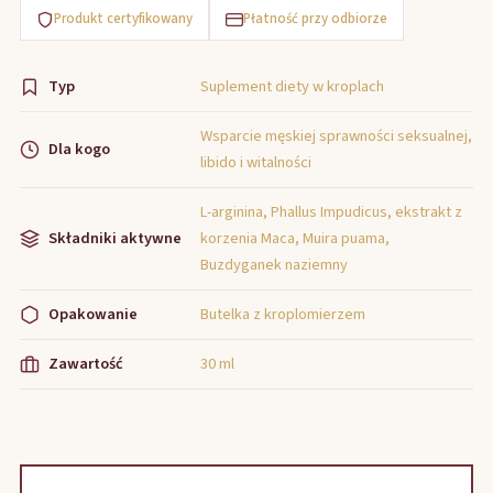
Produkt certyfikowany
Płatność przy odbiorze
Typ
Suplement diety w kroplach
Wsparcie męskiej sprawności seksualnej,
Dla kogo
libido i witalności
L-arginina, Phallus Impudicus, ekstrakt z
Składniki aktywne
korzenia Maca, Muira puama,
Buzdyganek naziemny
Opakowanie
Butelka z kroplomierzem
Zawartość
30 ml