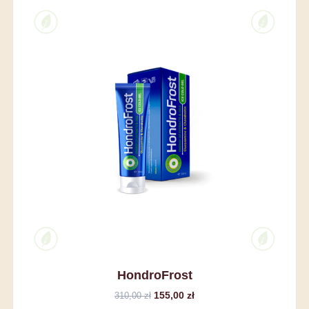
HondroFrost
155,00 zł
310,00 zł