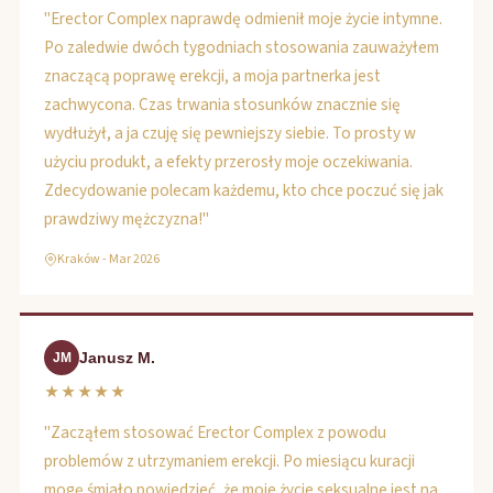
"Erector Complex naprawdę odmienił moje życie intymne.
Po zaledwie dwóch tygodniach stosowania zauważyłem
znaczącą poprawę erekcji, a moja partnerka jest
zachwycona. Czas trwania stosunków znacznie się
wydłużył, a ja czuję się pewniejszy siebie. To prosty w
użyciu produkt, a efekty przerosły moje oczekiwania.
Zdecydowanie polecam każdemu, kto chce poczuć się jak
prawdziwy mężczyzna!"
Kraków - Mar 2026
Janusz M.
JM
★★★★★
"Zacząłem stosować Erector Complex z powodu
problemów z utrzymaniem erekcji. Po miesiącu kuracji
mogę śmiało powiedzieć, że moje życie seksualne jest na