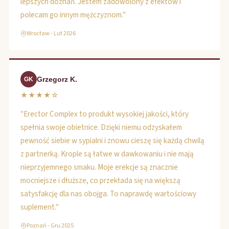
lepszych doznań. Jestem zadowolony z efektów i
polecam go innym mężczyznom."
Wrocław - Lut 2026
Grzegorz K.
GK
★★★★☆
"Erector Complex to produkt wysokiej jakości, który
spełnia swoje obietnice. Dzięki niemu odzyskałem
pewność siebie w sypialni i znowu cieszę się każdą chwilą
z partnerką. Krople są łatwe w dawkowaniu i nie mają
nieprzyjemnego smaku. Moje erekcje są znacznie
mocniejsze i dłuższe, co przekłada się na większą
satysfakcję dla nas obojga. To naprawdę wartościowy
suplement."
Poznań - Gru 2025