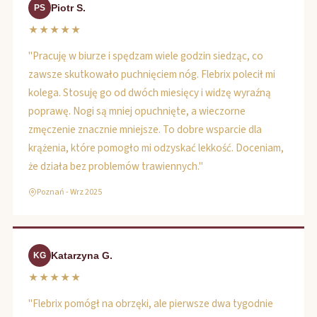
Piotr S.
PS
★★★★★
"Pracuję w biurze i spędzam wiele godzin siedząc, co
zawsze skutkowało puchnięciem nóg. Flebrix polecił mi
kolega. Stosuję go od dwóch miesięcy i widzę wyraźną
poprawę. Nogi są mniej opuchnięte, a wieczorne
zmęczenie znacznie mniejsze. To dobre wsparcie dla
krążenia, które pomogło mi odzyskać lekkość. Doceniam,
że działa bez problemów trawiennych."
Poznań - Wrz 2025
Katarzyna G.
KG
★★★★★
"Flebrix pomógł na obrzęki, ale pierwsze dwa tygodnie