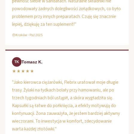
pewność siebie w sandałach. Naturalne składniki nie
powodowały żadnych dolegliwości żołądkowych, co było
problemem przy innych preparatach. Czuję się znacznie
lepiej, dziękuję za ten suplement!"
Kraków - Paź 2025
Tomasz K.
TK
★★★★★
"Jako kierowca ciężarówki, Flebrix uratował moje długie
trasy. Żylaki na łydkach bolały przy hamowaniu, ale po
trzech tygodniach ból ustąpił, a skóra wygładziła się.
Kapsułki są łatwe do połknięcia, a efekty motywują do
kontynuacji. Żona zauważyła, że jestem bardziej aktywny
wieczorami. To inwestycja w komfort, zdecydowanie
warta każdej złotówki."