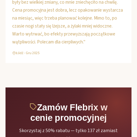
były bez wielkiej zmiany, co mnie zniechęciło na chwilę.
Cena promocyjna jest dobra, lecz opakowanie wystarcza
na miesiąc, więc trzeba planować kolejne. Mimo to, po
czasie nogi stały się lżejsze, a żylaki mniej widoczne.
Warto wytrwać, bo efekty przewyższają początkowe
wątpliwości. Polecam dla cierpliwych."
Łódź - Gru 2025
Zamów Flebrix w
cenie promocyjnej
Skorzystaj z 50% rabatu — tylko 137 zł zamiast