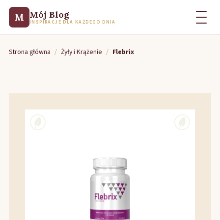
Mój Blog
M
INSPIRACJE DLA KAŻDEGO DNIA
Strona główna
/
Żyły i Krążenie
/
Flebrix