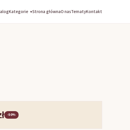
alog
Kategorie
Strona główna
O nas
Tematy
Kontakt
▾
zł
-50%