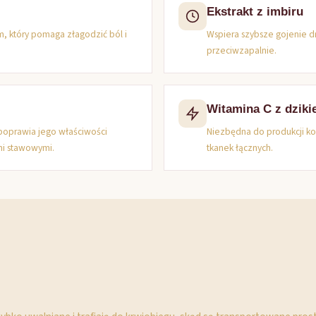
Ekstrakt z imbiru
m, który pomaga złagodzić ból i
Wspiera szybsze gojenie d
przeciwzapalnie.
Witamina C z dzikie
poprawia jego właściwości
Niezbędna do produkcji ko
mi stawowymi.
tkanek łącznych.