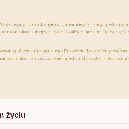
xaVerde, jedynym sprawdzonym i oficjalnym miejscem zakupu jest stron
h ani na portalach aukcyjnych takich jak Allegro, Amazon, Ceneo czy OL
 gwarancję otrzymania oryginalnego FlexaVerde. Tylko w ten sposób m
i i podróbkami. Proces zamówienia jest prosty i szybki, a płatność pr
m życiu