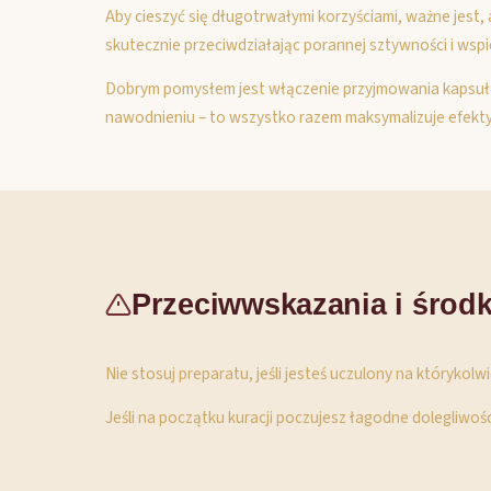
Aby cieszyć się długotrwałymi korzyściami, ważne jes
skutecznie przeciwdziałając porannej sztywności i wsp
Dobrym pomysłem jest włączenie przyjmowania kapsułek
nawodnieniu – to wszystko razem maksymalizuje efekty
Przeciwwskazania i środk
Nie stosuj preparatu, jeśli jesteś uczulony na którykolw
Jeśli na początku kuracji poczujesz łagodne dolegliwoś