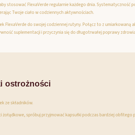
t, aby stosować FlexaVerde regularnie każdego dnia. Systematycznoś
ierając Twoje ciało w codziennych aktywnościach.
 FlexaVerde do swojej codziennej rutyny. Połącz to z umiarkowaną a
wność suplementacji i przyczynia się do długotrwałej poprawy zdrowi
i ostrożności
iek ze składników.
ci żołądkowe, spróbuj przyjmować kapsułki podczas bardziej obfitego p