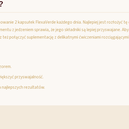
?
mowanie 2 kapsułek FlexaVerde każdego dnia. Najlepiej jest rozłożyć tę
ntu z jedzeniem sprawia, że jego składniki są lepiej przyswajane. Ab
z też połączyć suplementację z delikatnymi ćwiczeniami rozciągający
czorem.
iększyć przyswajalność.
 najlepszych rezultatów.