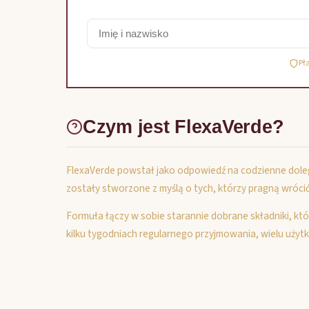
Pł
Czym jest FlexaVerde?
FlexaVerde powstał jako odpowiedź na codzienne dolegli
zostały stworzone z myślą o tych, którzy pragną wróci
Formuła łączy w sobie starannie dobrane składniki, kt
kilku tygodniach regularnego przyjmowania, wielu uż