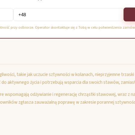
atność przy odbiorze. Operator skontaktuje się z Tobą w celu potwierdzenia zamów
wości, takie jak uczucie sztywności w kolanach, nieprzyjemne trzaski 
ć do aktywnego życia i potrzebują wsparcia dla swoich stawów, zamia
óre wspomagają odżywianie i regenerację chrząstki stawowej, wraz z n
ytkowników zgłasza zauważalną poprawę w zakresie porannej sztywnośc