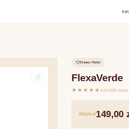
Kat
Stawy i Kości
FlexaVerde
★★★★★
4.9/5 (283 opinii)
149,00 
298,00 zł