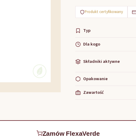
Produkt certyfikowany
Typ
Dla kogo
Składniki aktywne
Opakowanie
Zawartość
Zamów FlexaVerde