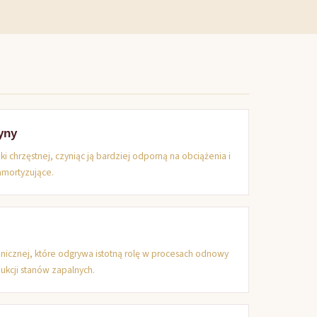
yny
i chrzęstnej, czyniąc ją bardziej odporną na obciążenia i
amortyzujące.
ganicznej, które odgrywa istotną rolę w procesach odnowy
ukcji stanów zapalnych.