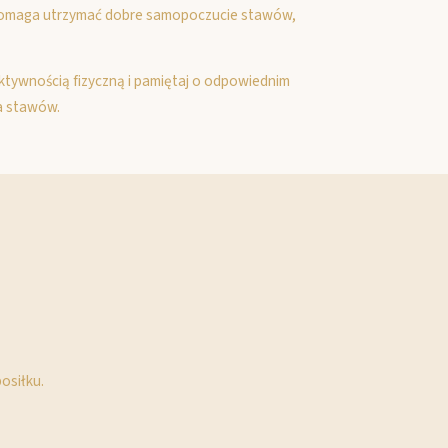
ć pomaga utrzymać dobre samopoczucie stawów,
ktywnością fizyczną i pamiętaj o odpowiednim
a stawów.
osiłku.