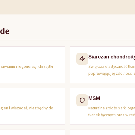
rde
Siarczan chondroit
ianiu i regeneracji chrząstki
Zwiększa elastyczność tkank
poprawiając jej zdolności 
MSM
ęgien i więzadeł, niezbędny do
Naturalne źródło siarki or
tkanek łącznych oraz w red