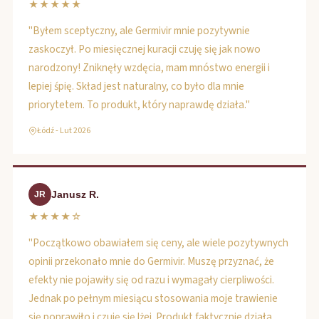
★★★★★
"Byłem sceptyczny, ale Germivir mnie pozytywnie
zaskoczył. Po miesięcznej kuracji czuję się jak nowo
narodzony! Zniknęły wzdęcia, mam mnóstwo energii i
lepiej śpię. Skład jest naturalny, co było dla mnie
priorytetem. To produkt, który naprawdę działa."
Łódź - Lut 2026
Janusz R.
JR
★★★★☆
"Początkowo obawiałem się ceny, ale wiele pozytywnych
opinii przekonało mnie do Germivir. Muszę przyznać, że
efekty nie pojawiły się od razu i wymagały cierpliwości.
Jednak po pełnym miesiącu stosowania moje trawienie
się poprawiło i czuję się lżej. Produkt faktycznie działa,