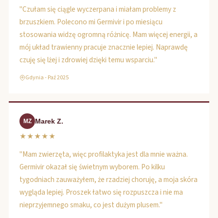
"Czułam się ciągle wyczerpana i miałam problemy z
brzuszkiem. Polecono mi Germivir i po miesiącu
stosowania widzę ogromną różnicę. Mam więcej energii, a
mój układ trawienny pracuje znacznie lepiej. Naprawdę
czuję się lżej i zdrowiej dzięki temu wsparciu."
Gdynia - Paź 2025
Marek Z.
MZ
★★★★★
"Mam zwierzęta, więc profilaktyka jest dla mnie ważna.
Germivir okazał się świetnym wyborem. Po kilku
tygodniach zauważyłem, że rzadziej choruję, a moja skóra
wygląda lepiej. Proszek łatwo się rozpuszcza i nie ma
nieprzyjemnego smaku, co jest dużym plusem."