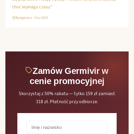
choć wymaga czasu."
Bydgoszcz - Gru 2025
Zamów Germivir w
cenie promocyjnej
Skorzystaj z 50% rabatu — tylko 159 zł zamiast
318 zł. Płatność przy odbiorze.