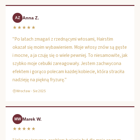
Anna Z.
AZ
★★★★★
"Po latach zmagań z rzednącymi włosami, Hairstim
okazał się moim wybawieniem. Moje włosy znów są gęste
i mocne, a ja czuję się o wiele pewniej. To niesamowite, jak
szybko moje cebulki zareagowały. Jestem zachwycona
efektem i gorąco polecam każdej kobiecie, która straciła
nadzieję na piękną fryzurę."
Wrocław - Sie 2025
Marek W.
MW
★★★★★