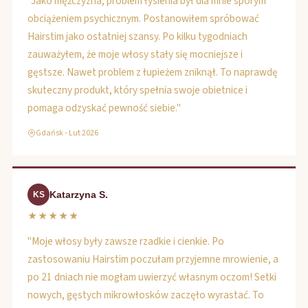
"Jako mężczyzna, problem łysienia był dla mnie sporym
obciążeniem psychicznym. Postanowiłem spróbować
Hairstim jako ostatniej szansy. Po kilku tygodniach
zauważyłem, że moje włosy stały się mocniejsze i
gęstsze. Nawet problem z łupieżem zniknął. To naprawdę
skuteczny produkt, który spełnia swoje obietnice i
pomaga odzyskać pewność siebie."
Gdańsk - Lut 2026
Katarzyna S.
KS
★★★★★
"Moje włosy były zawsze rzadkie i cienkie. Po
zastosowaniu Hairstim poczułam przyjemne mrowienie, a
po 21 dniach nie mogłam uwierzyć własnym oczom! Setki
nowych, gęstych mikrowłosków zaczęło wyrastać. To