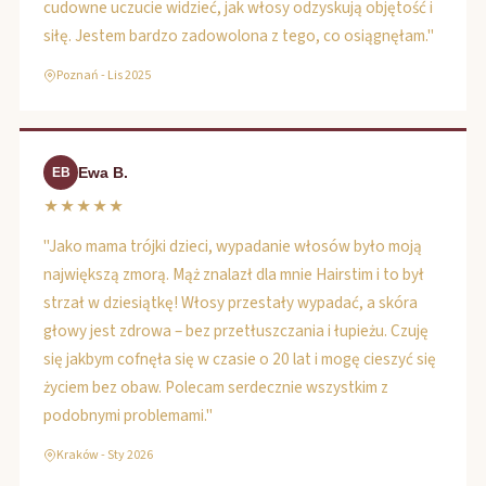
cudowne uczucie widzieć, jak włosy odzyskują objętość i
siłę. Jestem bardzo zadowolona z tego, co osiągnęłam."
Poznań - Lis 2025
Ewa B.
EB
★★★★★
"Jako mama trójki dzieci, wypadanie włosów było moją
największą zmorą. Mąż znalazł dla mnie Hairstim i to był
strzał w dziesiątkę! Włosy przestały wypadać, a skóra
głowy jest zdrowa – bez przetłuszczania i łupieżu. Czuję
się jakbym cofnęła się w czasie o 20 lat i mogę cieszyć się
życiem bez obaw. Polecam serdecznie wszystkim z
podobnymi problemami."
Kraków - Sty 2026