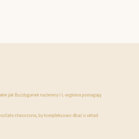
akie jak Buzdyganek naziemny i L-arginina pomagają
 została stworzona, by kompleksowo dbać o układ