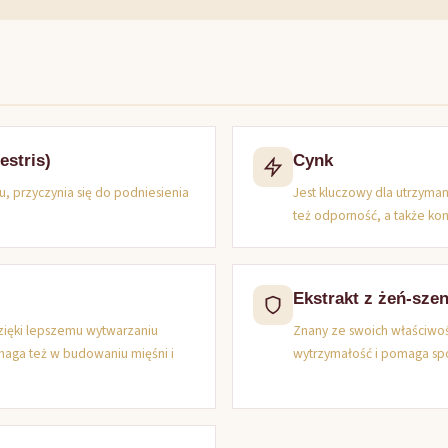
estris)
Cynk
, przyczynia się do podniesienia
Jest kluczowy dla utrzyma
też odporność, a także kon
Ekstrakt z żeń-szen
ięki lepszemu wytwarzaniu
Znany ze swoich właściwoś
omaga też w budowaniu mięśni i
wytrzymałość i pomaga spo