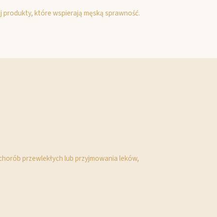
aj produkty, które wspierają męską sprawność.
u chorób przewlekłych lub przyjmowania leków,