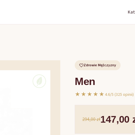
Kat
Zdrowie Mężczyzny
Men
★★★★★
4.6/5 (325 opinii)
147,00 
294,00 zł