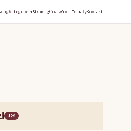
alog
Kategorie
Strona główna
O nas
Tematy
Kontakt
▾
zł
-50%