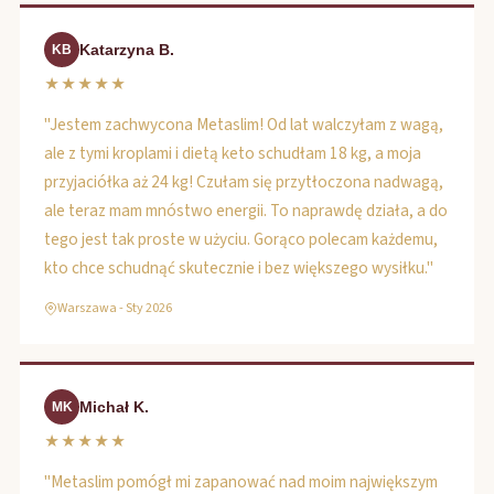
Katarzyna B.
KB
★★★★★
"Jestem zachwycona Metaslim! Od lat walczyłam z wagą,
ale z tymi kroplami i dietą keto schudłam 18 kg, a moja
przyjaciółka aż 24 kg! Czułam się przytłoczona nadwagą,
ale teraz mam mnóstwo energii. To naprawdę działa, a do
tego jest tak proste w użyciu. Gorąco polecam każdemu,
kto chce schudnąć skutecznie i bez większego wysiłku."
Warszawa - Sty 2026
Michał K.
MK
★★★★★
"Metaslim pomógł mi zapanować nad moim największym