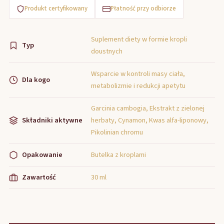
Produkt certyfikowany
Płatność przy odbiorze
Suplement diety w formie kropli
Typ
doustnych
Wsparcie w kontroli masy ciała,
Dla kogo
metabolizmie i redukcji apetytu
Garcinia cambogia, Ekstrakt z zielonej
Składniki aktywne
herbaty, Cynamon, Kwas alfa-liponowy,
Pikolinian chromu
Opakowanie
Butelka z kroplami
Zawartość
30 ml