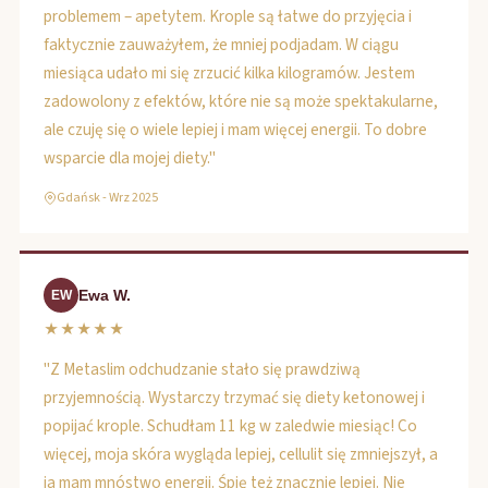
problemem – apetytem. Krople są łatwe do przyjęcia i
faktycznie zauważyłem, że mniej podjadam. W ciągu
miesiąca udało mi się zrzucić kilka kilogramów. Jestem
zadowolony z efektów, które nie są może spektakularne,
ale czuję się o wiele lepiej i mam więcej energii. To dobre
wsparcie dla mojej diety."
Gdańsk - Wrz 2025
Ewa W.
EW
★★★★★
"Z Metaslim odchudzanie stało się prawdziwą
przyjemnością. Wystarczy trzymać się diety ketonowej i
popijać krople. Schudłam 11 kg w zaledwie miesiąc! Co
więcej, moja skóra wygląda lepiej, cellulit się zmniejszył, a
ja mam mnóstwo energii. Śpię też znacznie lepiej. Nie