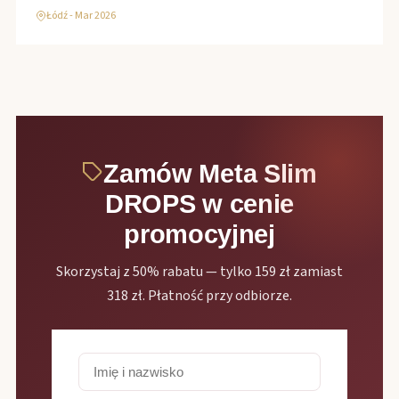
Łódź - Mar 2026
Zamów Meta Slim
DROPS w cenie
promocyjnej
Skorzystaj z 50% rabatu — tylko 159 zł zamiast
318 zł. Płatność przy odbiorze.