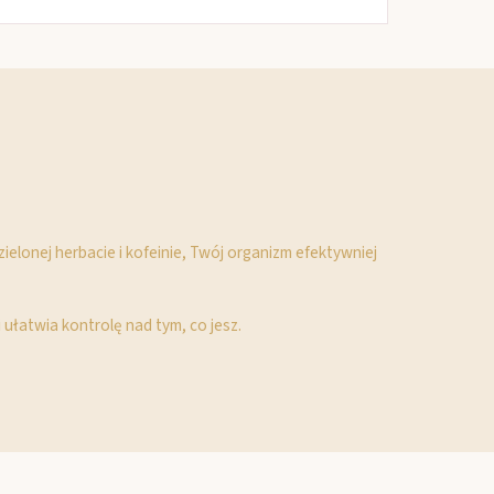
ielonej herbacie i kofeinie, Twój organizm efektywniej
ułatwia kontrolę nad tym, co jesz.