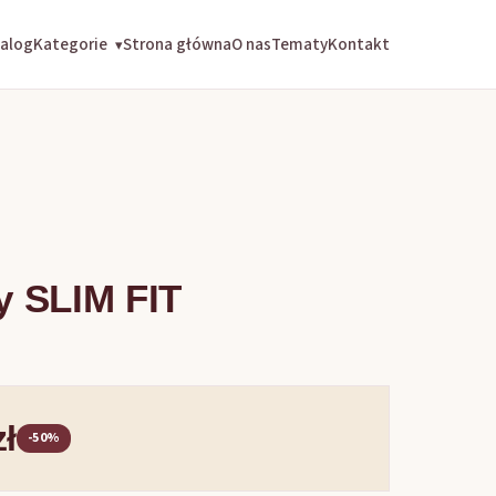
alog
Kategorie
Strona główna
O nas
Tematy
Kontakt
▾
y SLIM FIT
zł
-50%