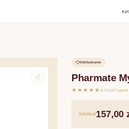
Kat
Odchudzanie
Pharmate M
★★★★★
4.7/5 (257 opinii)
157,00 
314,00 zł