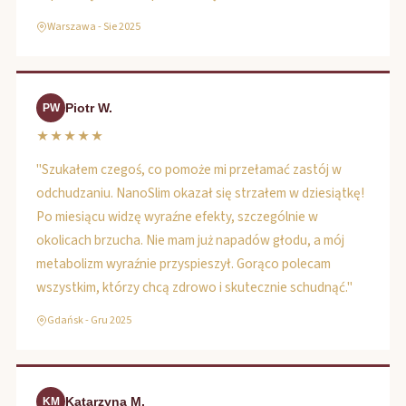
Warszawa - Sie 2025
Piotr W.
PW
★★★★★
"Szukałem czegoś, co pomoże mi przełamać zastój w
odchudzaniu. NanoSlim okazał się strzałem w dziesiątkę!
Po miesiącu widzę wyraźne efekty, szczególnie w
okolicach brzucha. Nie mam już napadów głodu, a mój
metabolizm wyraźnie przyspieszył. Gorąco polecam
wszystkim, którzy chcą zdrowo i skutecznie schudnąć."
Gdańsk - Gru 2025
Katarzyna M.
KM