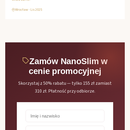
Wrocław - Lis 2025
Zamów NanoSlim w
cenie promocyjnej
Skorzystaj z 50% rabatu — tylko 155 zł zamiast
310 zł. Płatność przy odbiorze.