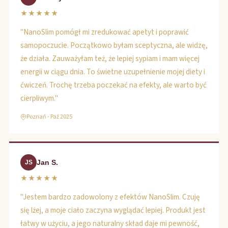
★★★★★
"NanoSlim pomógł mi zredukować apetyt i poprawić
samopoczucie. Początkowo byłam sceptyczna, ale widzę,
że działa. Zauważyłam też, że lepiej sypiam i mam więcej
energii w ciągu dnia. To świetne uzupełnienie mojej diety i
ćwiczeń. Trochę trzeba poczekać na efekty, ale warto być
cierpliwym."
Poznań - Paź 2025
Jan S.
JS
★★★★★
"Jestem bardzo zadowolony z efektów NanoSlim. Czuję
się lżej, a moje ciało zaczyna wyglądać lepiej. Produkt jest
łatwy w użyciu, a jego naturalny skład daje mi pewność,