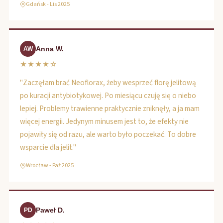
Gdańsk - Lis 2025
Anna W.
AW
★★★★☆
"Zaczęłam brać Neoflorax, żeby wesprzeć florę jelitową
po kuracji antybiotykowej. Po miesiącu czuję się o niebo
lepiej. Problemy trawienne praktycznie zniknęły, a ja mam
więcej energii. Jedynym minusem jest to, że efekty nie
pojawiły się od razu, ale warto było poczekać. To dobre
wsparcie dla jelit."
Wrocław - Paź 2025
Paweł D.
PD