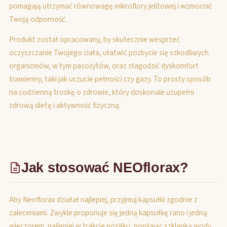
pomagają utrzymać równowagę mikroflory jelitowej i wzmocnić
Twoją odporność.
Produkt został opracowany, by skutecznie wesprzeć
oczyszczanie Twojego ciała, ułatwić pozbycie się szkodliwych
organizmów, w tym pasożytów, oraz złagodzić dyskomfort
trawienny, taki jak uczucie pełności czy gazy. To prosty sposób
na codzienną troskę o zdrowie, który doskonale uzupełni
zdrową dietę i aktywność fizyczną.
Jak stosować NEOflorax?
Aby Neoflorax działał najlepiej, przyjmuj kapsułki zgodnie z
zaleceniami. Zwykle proponuje się jedną kapsułkę rano i jedną
wieczorem, najlepiej w trakcie posiłku, popijając szklanką wody.