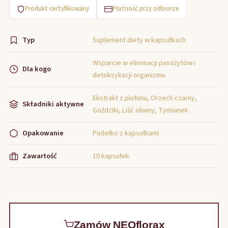
Produkt certyfikowany
Płatność przy odbiorze
Typ
Suplement diety w kapsułkach
Wsparcie w eliminacji pasożytów i
Dla kogo
detoksykacji organizmu
Ekstrakt z piołunu, Orzech czarny,
Składniki aktywne
Goździki, Liść oliwny, Tymianek
Opakowanie
Pudełko z kapsułkami
Zawartość
10 kapsułek
Zamów NEOflorax