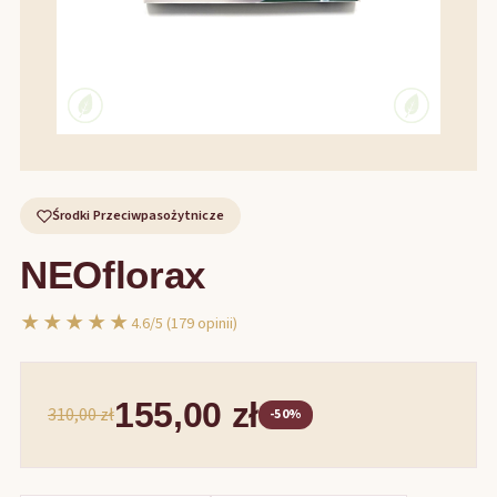
Środki Przeciwpasożytnicze
NEOflorax
★★★★★
4.6/5 (179 opinii)
155,00 zł
310,00 zł
-50%