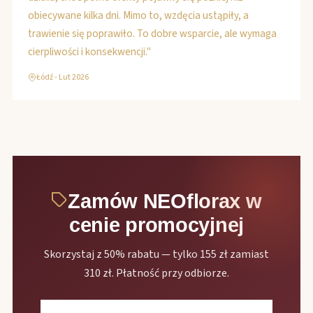
obiecywane kilka dni. Mimo to, wzdęcia ustąpiły, a
trawienie się poprawiło. To dobre wsparcie, ale wymaga
cierpliwości i konsekwencji."
Łódź - Lut 2026
Zamów NEOflorax w
cenie promocyjnej
Skorzystaj z 50% rabatu — tylko 155 zł zamiast
310 zł. Płatność przy odbiorze.