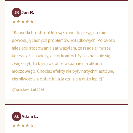
Jan R.
JR
★★★★★
"Kapsułki ProstironUno są łatwe do przyjęcia i nie
powodują żadnych problemów żołądkowych. Po około
miesiącu stosowania zauważyłem, że rzadziej muszę
korzystać z toalety, a mój komfort życia znacznie się
zwiększył. To bardzo dobre wsparcie dla układu
moczowego. Chociaż efekty nie były natychmiastowe,
cierpliwość się opłaciła, a ja czuję się dużo lepiej."
Wrocław - Lut 2026
Adam L.
AL
★★★★☆