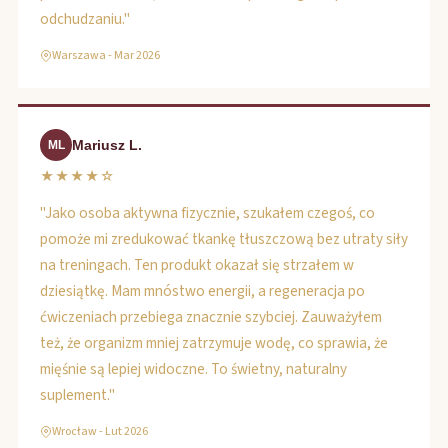
odchudzaniu."
Warszawa - Mar 2026
Mariusz L.
ML
★★★★☆
"Jako osoba aktywna fizycznie, szukałem czegoś, co
pomoże mi zredukować tkankę tłuszczową bez utraty siły
na treningach. Ten produkt okazał się strzałem w
dziesiątkę. Mam mnóstwo energii, a regeneracja po
ćwiczeniach przebiega znacznie szybciej. Zauważyłem
też, że organizm mniej zatrzymuje wodę, co sprawia, że
mięśnie są lepiej widoczne. To świetny, naturalny
suplement."
Wrocław - Lut 2026