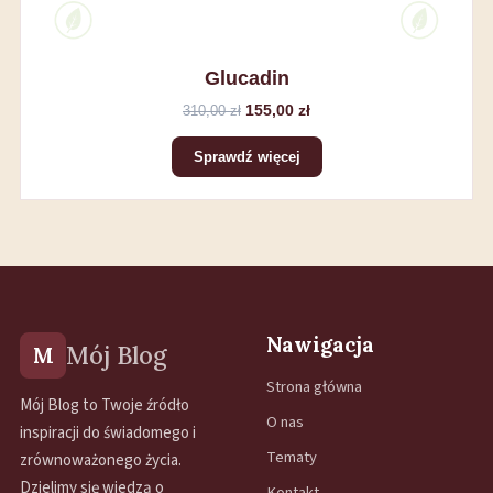
Glucadin
155,00 zł
310,00 zł
Sprawdź więcej
Nawigacja
Mój Blog
M
Strona główna
Mój Blog to Twoje źródło
O nas
inspiracji do świadomego i
Tematy
zrównoważonego życia.
Dzielimy się wiedzą o
Kontakt