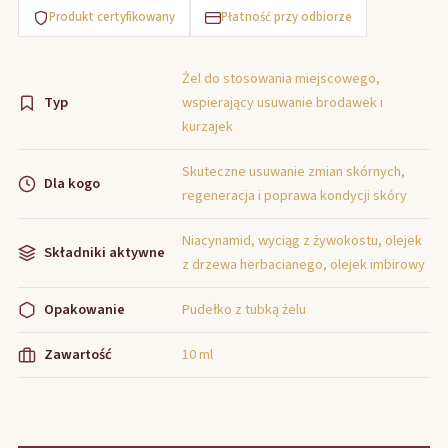
Produkt certyfikowany
Płatność przy odbiorze
Żel do stosowania miejscowego,
Typ
wspierający usuwanie brodawek i
kurzajek
Skuteczne usuwanie zmian skórnych,
Dla kogo
regeneracja i poprawa kondycji skóry
Niacynamid, wyciąg z żywokostu, olejek
Składniki aktywne
z drzewa herbacianego, olejek imbirowy
Opakowanie
Pudełko z tubką żelu
Zawartość
10 ml