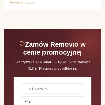
Wrocław - Paź 2025
Zamów Removio w
cenie promocyjnej
Skorzystaj z 50% rabatu — tylko 159 zł zamiast
318 zł. Płatność przy odbiorze.