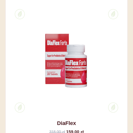
DiaFlex
159,00 zł
318,00 zł