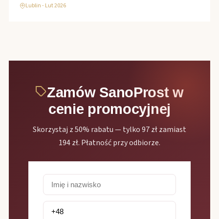
Lublin - Lut 2026
Zamów SanoProst w
cenie promocyjnej
Skorzystaj z 50% rabatu — tylko 97 zł zamiast
194 zł. Płatność przy odbiorze.