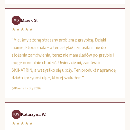
Marek S.
MS
★★★★★
"Mieliśmy z żoną straszny problem z grzybicą. Dzięki
mamie, która znalazła ten artykuł i zmusiła mnie do
złożenia zamówienia, teraz nie mam śladów po grzybie i
mogę normalnie chodzić. Uwierzcie mi, zamówcie
SKINATRIN, a wszystko się ułoży. Ten produkt naprawdę
działa i przynosi ulgę, której szukałem."
Poznań - Sty 2026
Katarzyna W.
KW
★★★★★