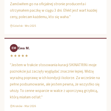
Zamówiłem go na oficjalnej stronie producenta i
otrzymałem paczkę w ciągu 3 dni. Efekt jest wart każdej
ceny, polecam każdemu, kto się waha."
Gdańsk - Wrz 2025
Ewa M.
EM
★★★★★
"Jestem w trakcie stosowania kuracji SKINATRIN i moje
paznokcie już zaczęły wyglądać znacznie lepiej. Widzę
wyraźną poprawę w ich kondycji i kolorze. Za wcześnie na
pełne podsumowanie, ale jestem pewna, że wszystko się
ułoży. To cenne wsparcie w walce z uporczywą grzybicą,
którą miałam od lat."
Kraków - Mar 2026