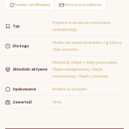
Produkt certyfikowany
Płatność przy odbiorze
Preparat w sprayu do stosowania
Typ
zewnętrznego
Skuteczne wsparcie w walce z grzybicą
Dla kogo
stóp i paznokci
Klimbazol, Olejek z mięty pieprzowej,
Składniki aktywne
Olejek eukaliptusowy, Olejek
rozmarynowy, Olejek cytrynowy
Opakowanie
Butelka ze sprayem
Zawartość
30 ml