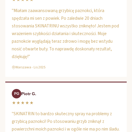
"Miałam zaawansowaną grzybicę paznokci, która
spędzała mi sen z powiek. Po zaledwie 20 dniach
stosowania SKINATRINU wszystko zniknęło! Jestem pod
wrażeniem szybkości działania i skuteczności. Moje
paznokcie wyglądają teraz zdrowo i mogę bez wstydu
nosić otwarte buty. To naprawdę doskonały rezultat,
dziękuję!"
Warszawa - Lis 2025
Piotr G.
PG
★★★★★
"SKINATRIN to bardzo skuteczny spray na problemy z
grzybicą paznokci! Po stosowaniu grzyb zniknął z
powierzchni moich paznokci i w ogóle nie ma po nim śladu.