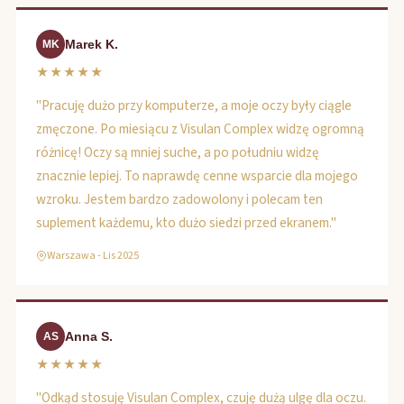
Marek K.
MK
★★★★★
"Pracuję dużo przy komputerze, a moje oczy były ciągle
zmęczone. Po miesiącu z Visulan Complex widzę ogromną
różnicę! Oczy są mniej suche, a po południu widzę
znacznie lepiej. To naprawdę cenne wsparcie dla mojego
wzroku. Jestem bardzo zadowolony i polecam ten
suplement każdemu, kto dużo siedzi przed ekranem."
Warszawa - Lis 2025
Anna S.
AS
★★★★★
"Odkąd stosuję Visulan Complex, czuję dużą ulgę dla oczu.