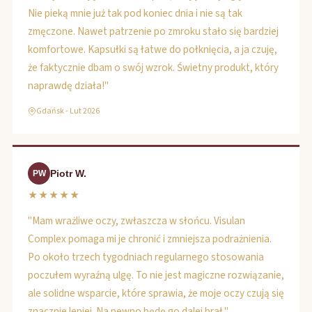
Nie pieką mnie już tak pod koniec dnia i nie są tak
zmęczone. Nawet patrzenie po zmroku stało się bardziej
komfortowe. Kapsułki są łatwe do połknięcia, a ja czuję,
że faktycznie dbam o swój wzrok. Świetny produkt, który
naprawdę działa!"
Gdańsk - Lut 2026
Piotr W.
PW
★★★★★
"Mam wrażliwe oczy, zwłaszcza w słońcu. Visulan
Complex pomaga mi je chronić i zmniejsza podrażnienia.
Po około trzech tygodniach regularnego stosowania
poczułem wyraźną ulgę. To nie jest magiczne rozwiązanie,
ale solidne wsparcie, które sprawia, że moje oczy czują się
znacznie lepiej. Na pewno będę go dalej brał."