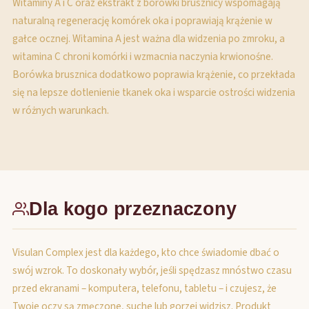
Witaminy A i C oraz ekstrakt z borówki brusznicy wspomagają
naturalną regenerację komórek oka i poprawiają krążenie w
gałce ocznej. Witamina A jest ważna dla widzenia po zmroku, a
witamina C chroni komórki i wzmacnia naczynia krwionośne.
Borówka brusznica dodatkowo poprawia krążenie, co przekłada
się na lepsze dotlenienie tkanek oka i wsparcie ostrości widzenia
w różnych warunkach.
Dla kogo przeznaczony
Visulan Complex jest dla każdego, kto chce świadomie dbać o
swój wzrok. To doskonały wybór, jeśli spędzasz mnóstwo czasu
przed ekranami – komputera, telefonu, tabletu – i czujesz, że
Twoje oczy są zmęczone, suche lub gorzej widzisz. Produkt