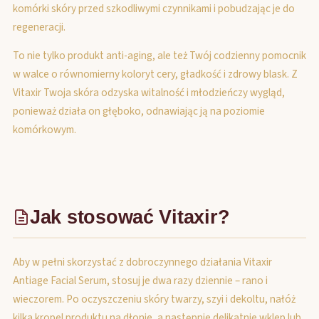
komórki skóry przed szkodliwymi czynnikami i pobudzając je do
regeneracji.
To nie tylko produkt anti-aging, ale też Twój codzienny pomocnik
w walce o równomierny koloryt cery, gładkość i zdrowy blask. Z
Vitaxir Twoja skóra odzyska witalność i młodzieńczy wygląd,
ponieważ działa on głęboko, odnawiając ją na poziomie
komórkowym.
Jak stosować Vitaxir?
Aby w pełni skorzystać z dobroczynnego działania Vitaxir
Antiage Facial Serum, stosuj je dwa razy dziennie – rano i
wieczorem. Po oczyszczeniu skóry twarzy, szyi i dekoltu, nałóż
kilka kropel produktu na dłonie, a następnie delikatnie wklep lub