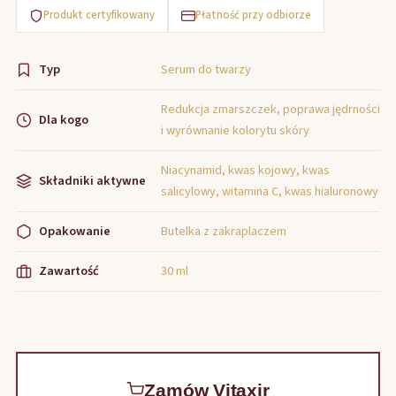
Produkt certyfikowany
Płatność przy odbiorze
Typ
Serum do twarzy
Redukcja zmarszczek, poprawa jędrności
Dla kogo
i wyrównanie kolorytu skóry
Niacynamid, kwas kojowy, kwas
Składniki aktywne
salicylowy, witamina C, kwas hialuronowy
Opakowanie
Butelka z zakraplaczem
Zawartość
30 ml
Zamów Vitaxir