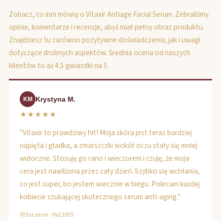
Zobacz, co inni mówią o Vitaxir Antiage Facial Serum. Zebraliśmy
opinie, komentarze i recenzje, abyś miał pełny obraz produktu.
Znajdziesz tu zarówno pozytywne doświadczenia, jak i uwagi
dotyczące drobnych aspektów. Średnia ocena od naszych
klientów to aż 4.5 gwiazdki na 5.
Krystyna M.
KM
★★★★★
"Vitaxir to prawdziwy hit! Moja skóra jest teraz bardziej
napięta i gładka, a zmarszczki wokół oczu stały się mniej
widoczne. Stosuję go rano i wieczorem i czuję, że moja
cera jest nawilżona przez cały dzień. Szybko się wchłania,
co jest super, bo jestem wiecznie w biegu. Polecam każdej
kobiecie szukającej skutecznego serum anti-aging."
Szczecin - Paź 2025