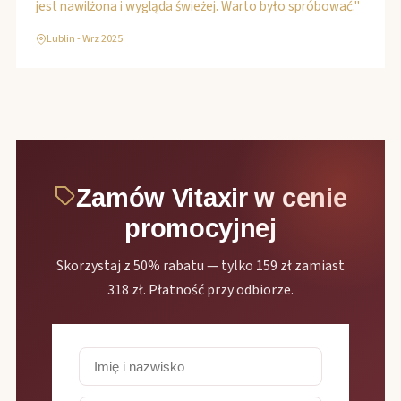
jest nawilżona i wygląda świeżej. Warto było spróbować."
Lublin - Wrz 2025
Zamów Vitaxir w cenie
promocyjnej
Skorzystaj z 50% rabatu — tylko 159 zł zamiast
318 zł. Płatność przy odbiorze.