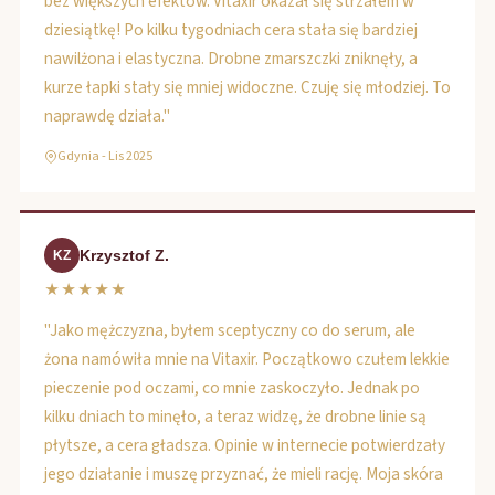
bez większych efektów. Vitaxir okazał się strzałem w
dziesiątkę! Po kilku tygodniach cera stała się bardziej
nawilżona i elastyczna. Drobne zmarszczki zniknęły, a
kurze łapki stały się mniej widoczne. Czuję się młodziej. To
naprawdę działa."
Gdynia - Lis 2025
Krzysztof Z.
KZ
★★★★★
"Jako mężczyzna, byłem sceptyczny co do serum, ale
żona namówiła mnie na Vitaxir. Początkowo czułem lekkie
pieczenie pod oczami, co mnie zaskoczyło. Jednak po
kilku dniach to minęło, a teraz widzę, że drobne linie są
płytsze, a cera gładsza. Opinie w internecie potwierdzały
jego działanie i muszę przyznać, że mieli rację. Moja skóra