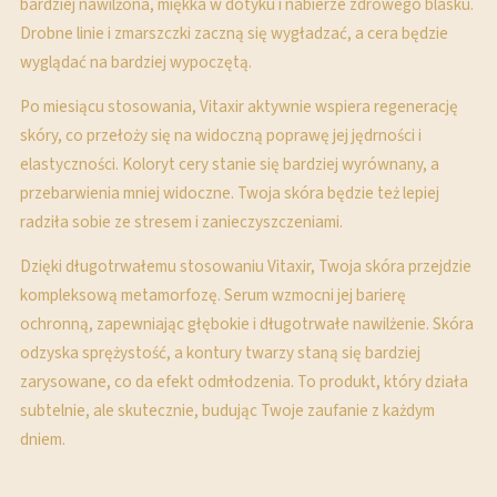
bardziej nawilżona, miękka w dotyku i nabierze zdrowego blasku.
Drobne linie i zmarszczki zaczną się wygładzać, a cera będzie
wyglądać na bardziej wypoczętą.
Po miesiącu stosowania, Vitaxir aktywnie wspiera regenerację
skóry, co przełoży się na widoczną poprawę jej jędrności i
elastyczności. Koloryt cery stanie się bardziej wyrównany, a
przebarwienia mniej widoczne. Twoja skóra będzie też lepiej
radziła sobie ze stresem i zanieczyszczeniami.
Dzięki długotrwałemu stosowaniu Vitaxir, Twoja skóra przejdzie
kompleksową metamorfozę. Serum wzmocni jej barierę
ochronną, zapewniając głębokie i długotrwałe nawilżenie. Skóra
odzyska sprężystość, a kontury twarzy staną się bardziej
zarysowane, co da efekt odmłodzenia. To produkt, który działa
subtelnie, ale skutecznie, budując Twoje zaufanie z każdym
dniem.