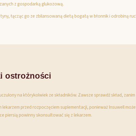
iązanych z gospodarką glukozową.
rutyny, łącząc go ze zbilansowaną dietą bogatą w błonnik i odrobiną ru
i ostrożności
teś uczulony na którykolwiek ze składników. Zawsze sprawdź skład, zani
oim lekarzem przed rozpoczęciem suplementacji, ponieważ Insuwell może
iące piersią powinny skonsultować się z lekarzem.