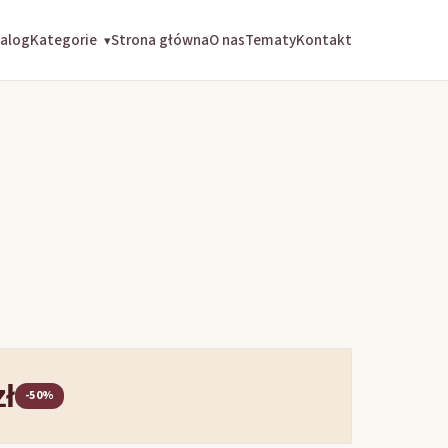
alog
Kategorie
Strona główna
O nas
Tematy
Kontakt
▾
zł
-50%