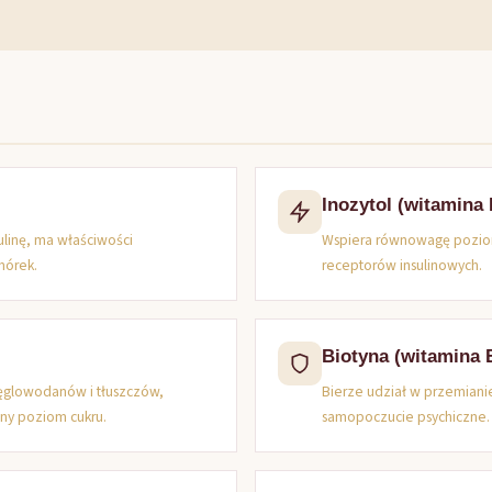
Inozytol (witamina 
linę, ma właściwości
Wspiera równowagę poziomu
mórek.
receptorów insulinowych.
Biotyna (witamina 
ęglowodanów i tłuszczów,
Bierze udział w przemian
lny poziom cukru.
samopoczucie psychiczne.