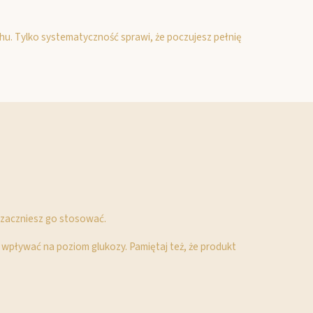
chu. Tylko systematyczność sprawi, że poczujesz pełnię
m zaczniesz go stosować.
 wpływać na poziom glukozy. Pamiętaj też, że produkt