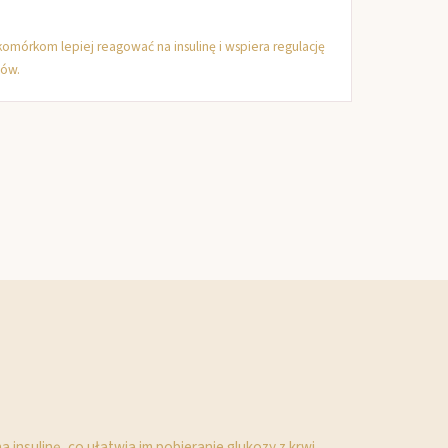
omórkom lepiej reagować na insulinę i wspiera regulację
ów.
 insulinę, co ułatwia im pobieranie glukozy z krwi.