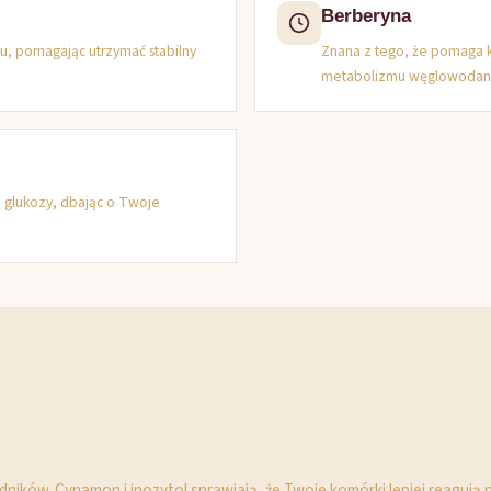
Berberyna
ku, pomagając utrzymać stabilny
Znana z tego, że pomaga k
metabolizmu węglowodan
m glukozy, dbając o Twoje
ików. Cynamon i inozytol sprawiają, że Twoje komórki lepiej reagują na