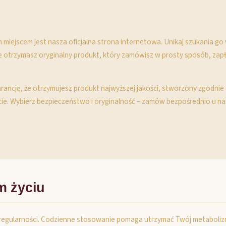
m miejscem jest nasza oficjalna strona internetowa. Unikaj szukania g
otrzymasz oryginalny produkt, który zamówisz w prosty sposób, zapłac
warancję, że otrzymujesz produkt najwyższej jakości, stworzony zgodni
ie. Wybierz bezpieczeństwo i oryginalność – zamów bezpośrednio u na
m życiu
j o regularności. Codzienne stosowanie pomaga utrzymać Twój metaboli