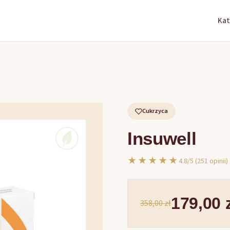
Kat
Cukrzyca
Insuwell
★★★★★
4.8/5 (251 opinii)
179,00 
358,00 zł