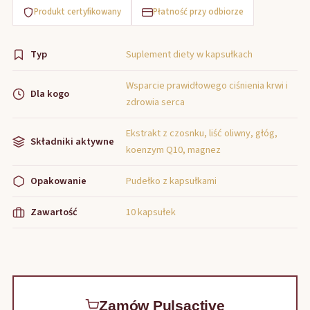
Produkt certyfikowany
Płatność przy odbiorze
Typ
Suplement diety w kapsułkach
Wsparcie prawidłowego ciśnienia krwi i
Dla kogo
zdrowia serca
Ekstrakt z czosnku, liść oliwny, głóg,
Składniki aktywne
koenzym Q10, magnez
Opakowanie
Pudełko z kapsułkami
Zawartość
10 kapsułek
Zamów Pulsactive