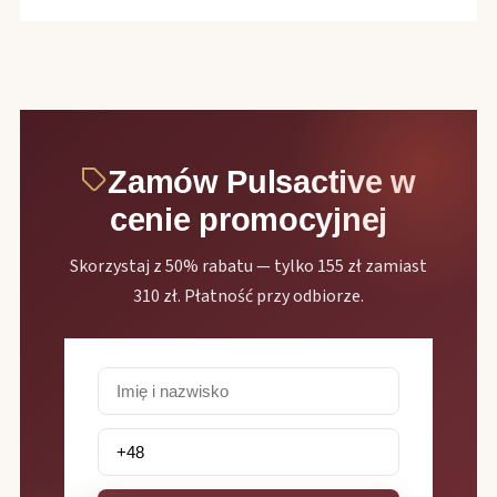
Zamów Pulsactive w
cenie promocyjnej
Skorzystaj z 50% rabatu — tylko 155 zł zamiast
310 zł. Płatność przy odbiorze.